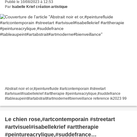
Publié le 10/08/2023 à 12:53
#tableaupeint#artabstrait#artmoderne#bienveilla
Par
Isabelle Krief création artistique
nce
Abstrait noir et or,#peinturefluide #artcontemporain #streetart
#artvisuel#isabellekrief #arttherapie #peintureacrylique,#suddefrance
#tableaupeint#artabstrait#artmoderne#bienveillance reference ik2023 99
Le chien rose,#artcontemporain #streetart
#artvisuel#isabellekrief #arttherapie
#peintureacrylique,#suddefrance