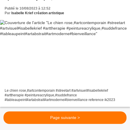
#tableaupeint#artabstrait#artmoderne#bienveilla
Publié le 10/08/2023 à 12:52
nce
Par
Isabelle Krief création artistique
Le chien rose,#artcontemporain #streetart #artvisuel#isabellekrief
#arttherapie #peintureacrylique,#suddefrance
#tableaupeint#artabstrait#artmoderne#bienveillance reference ik2023
Page suivante >