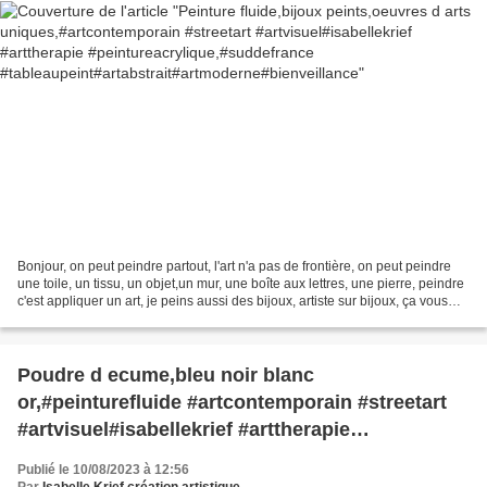
Bonjour, on peut peindre partout, l'art n'a pas de frontière, on peut peindre
une toile, un tissu, un objet,un mur, une boîte aux lettres, une pierre, peindre
c'est appliquer un art, je peins aussi des bijoux, artiste sur bijoux, ça vous
choque ? pas...
Poudre d ecume,bleu noir blanc
or,#peinturefluide #artcontemporain #streetart
#artvisuel#isabellekrief #arttherapie
#peintureacrylique,#suddefrance
Publié le 10/08/2023 à 12:56
#tableaupeint#artabstrait#artmoderne#bienveilla
Par
Isabelle Krief création artistique