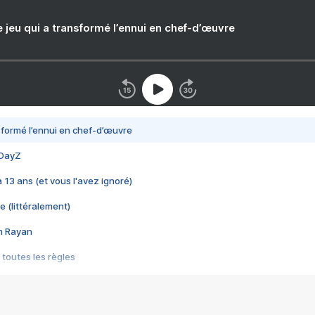
e jeu qui a transformé l’ennui en chef-d’œuvre
nsformé l’ennui en chef-d’œuvre
 DayZ
 a 13 ans (et vous l'avez ignoré)
e (littéralement)
im Rayan
 toutes les règles
s les jeux vidéo
us choquant de Rockstar ? - Le scandale BULLY