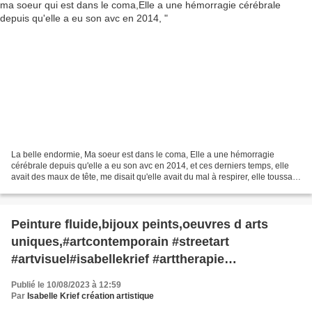
La belle endormie, Ma soeur est dans le coma, Elle a une hémorragie
cérébrale depuis qu'elle a eu son avc en 2014, et ces derniers temps, elle
avait des maux de tête, me disait qu'elle avait du mal à respirer, elle toussait
et ne pouvait plus se baisser,...
Peinture fluide,bijoux peints,oeuvres d arts
uniques,#artcontemporain #streetart
#artvisuel#isabellekrief #arttherapie
#peintureacrylique,#suddefrance
Publié le 10/08/2023 à 12:59
#tableaupeint#artabstrait#artmoderne#bienveilla
Par
Isabelle Krief création artistique
nce