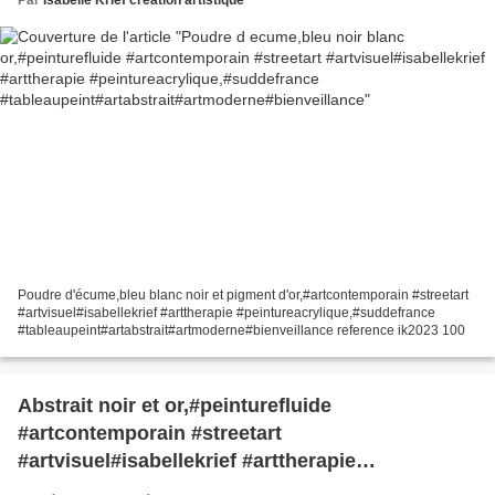
nce
Poudre d'écume,bleu blanc noir et pigment d'or,#artcontemporain #streetart
#artvisuel#isabellekrief #arttherapie #peintureacrylique,#suddefrance
#tableaupeint#artabstrait#artmoderne#bienveillance reference ik2023 100
Abstrait noir et or,#peinturefluide
#artcontemporain #streetart
#artvisuel#isabellekrief #arttherapie
#peintureacrylique,#suddefrance